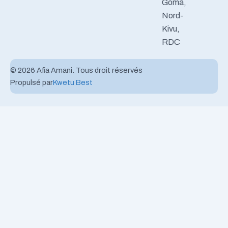
Goma,
Nord-
Kivu,
RDC
© 2026 Afia Amani. Tous droit réservés
Propulsé par
Kwetu Best