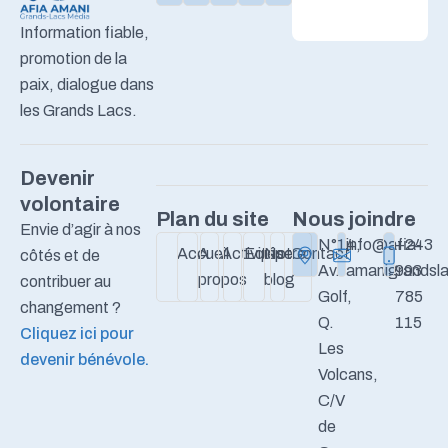
Information fiable,
promotion de la
paix, dialogue dans
les Grands Lacs.
Devenir
volontaire
Plan du site
Nous joindre
Envie d’agir à nos
N°14,
info@afia-
+243
Accueil
A
Activités
Equipe
Notre
Contact
côtés et de
Av.
amanigrandsla
993
propos
blog
contribuer au
Golf,
785
changement ?
Q.
115
Cliquez ici pour
Les
devenir bénévole.
Volcans,
C/V
de