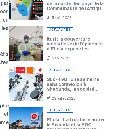
 par
de la santé des pays de la
Communauté de l’Afrique
ices
de l’Est se conviennent
d’harmoniser leur
5 août 2026
t du
réponse à l’épidémie
 les
d’Ebola
Posted
ACTUALITÉS
on
Ituri : la couverture
médiatique de l’épidémie
d’Ebola expose les
éfis
journalistes à un risque de
contamination, alerte
5 août 2026
stes
Freddy Lorima
Posted
ACTUALITÉS
on
Sud-Kivu : une semaine
sans connexion à
Shabunda, la société
civile alerte sur les
lourdes conséquences
29 juillet 2026
aphe
Posted
ACTUALITÉS
s et
on
Ebola : La frontière entre
omme
le Rwanda et la RDC