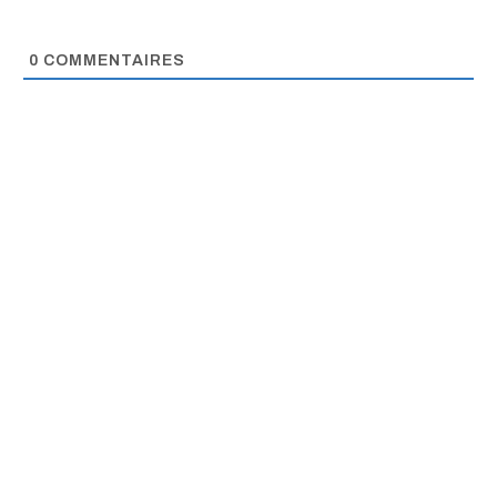
0
COMMENTAIRES
Information fiable,
promotion de la
paix, dialogue dans