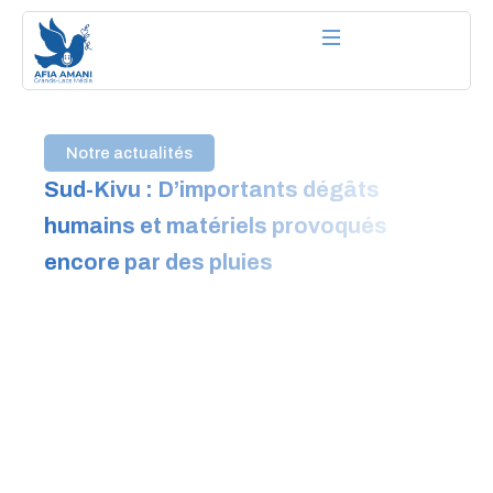
Aller
au
contenu
Notre actualités
Sud-Kivu : D’importants dégâts
humains et matériels provoqués
encore par des pluies