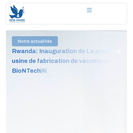
Aller
au
contenu
Notre actualités
Rwanda: Inauguration de La première
usine de fabrication de vaccins de
BioNTech￼