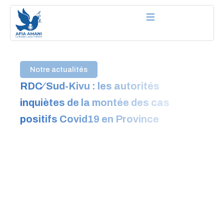
Aller
au
contenu
Notre actualités
RDC∕ Sud-Kivu : les autorités
inquiètes de la montée des cas
positifs Covid19 en Province