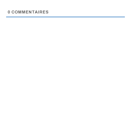
0
COMMENTAIRES
Information fiable,
promotion de la
paix, dialogue dans
les Grands Lacs.