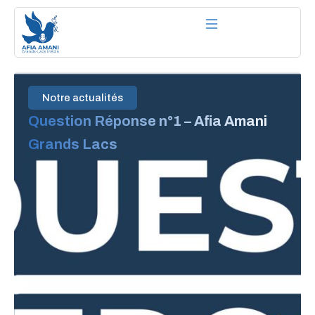
Aller
au
contenu
Notre actualités
Question Réponse n°1 – Afia Amani
Grands Lacs