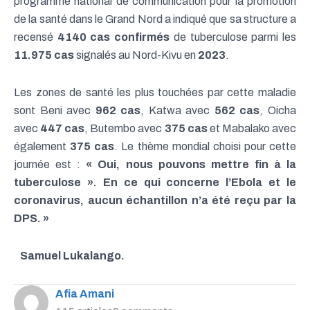
programme national de communication pour la promotion
de la santé dans le Grand Nord a indiqué que sa structure a
recensé
4140 cas confirmés
de tuberculose parmi les
11.975 cas
signalés au Nord-Kivu en
2023
.
Les zones de santé les plus touchées par cette maladie
sont Beni avec
962 cas
, Katwa avec
562 cas
, Oicha
avec
447 cas
, Butembo avec
375 cas
et Mabalako avec
également
375 cas
. Le thème mondial choisi pour cette
journée est :
« Oui, nous pouvons mettre fin à la
tuberculose ». En ce qui concerne l’Ebola et le
coronavirus, aucun échantillon n’a été reçu par la
DPS. »
Samuel Lukalango.
Afia Amani