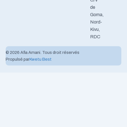
de
Goma,
Nord-
Kivu,
RDC
© 2026 Afia Amani. Tous droit réservés
Propulsé par
Kwetu Best