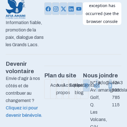
Information fiable,
promotion de la
paix, dialogue dans
les Grands Lacs.
Devenir
volontaire
Plan du site
Nous joindre
Envie d’agir à nos
N°14,
info@afia-
+243
Accueil
A
Activités
Equipe
Notre
Contact
côtés et de
Av.
amanigrandsla
993
propos
blog
contribuer au
Golf,
785
changement ?
Q.
115
Cliquez ici pour
Les
devenir bénévole.
Volcans,
C/V