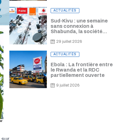
Freddy Lorima
Posted
ACTUALITÉS
on
Sud-Kivu : une semaine
sans connexion à
Shabunda, la société
civile alerte sur les
lourdes conséquences
29 juillet 2026
Posted
ACTUALITÉS
on
Ebola : La frontière entre
le Rwanda et la RDC
partiellement ouverte
9 juillet 2026
 sur