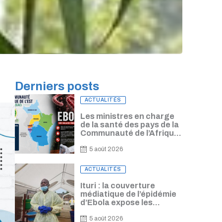
Derniers posts
Posted
ACTUALITÉS
on
Les ministres en charge
de la santé des pays de la
Communauté de l’Afrique
de l’Est se conviennent
d’harmoniser leur
5 août 2026
réponse à l’épidémie
d’Ebola
Posted
ACTUALITÉS
on
Ituri : la couverture
médiatique de l’épidémie
d’Ebola expose les
journalistes à un risque de
contamination, alerte
5 août 2026