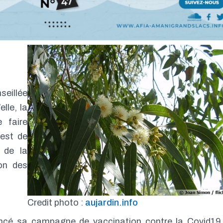
seillée
lle, la
 faire
 est de
 de la
on des
Credit photo :
aujardin.info
lancé sa campagne de vaccination contre la Covid19