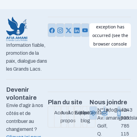
Information fiable,
promotion de la
paix, dialogue dans
les Grands Lacs.
Devenir
volontaire
Plan du site
Nous joindre
Envie d’agir à nos
N°14,
info@afia-
+243
Accueil
A
Activités
Equipe
Notre
Contact
côtés et de
Av.
amanigrandsla
993
propos
blog
contribuer au
Golf,
785
changement ?
Q.
115