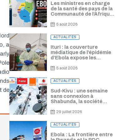
Les ministres en charge
de la santé des pays de la
Communauté de l’Afrique
de l’Est se conviennent
d’harmoniser leur
5 août 2026
réponse à l’épidémie
Nord
d’Ebola
Posted
ACTUALITÉS
on
o, a
Ituri : la couverture
médiatique de l’épidémie
arly
d’Ebola expose les
Pole
journalistes à un risque de
contamination, alerte
5 août 2026
adio
Freddy Lorima
Posted
ands
ACTUALITÉS
on
t de
Sud-Kivu : une semaine
sans connexion à
Shabunda, la société
civile alerte sur les
lourdes conséquences
29 juillet 2026
Posted
ACTUALITÉS
on
Ebola : La frontière entre
le Rwanda et la RDC