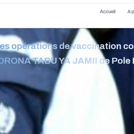
Accueil
A 
es opérations de vaccination co
CORONA TABU YA JAMII de Pole I