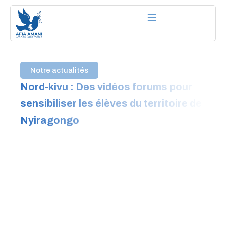
Aller
au
contenu
Notre actualités
Nord-kivu : Des vidéos forums pour
sensibiliser les élèves du territoire de
Nyiragongo