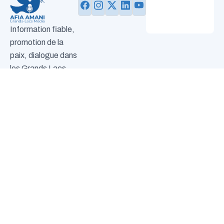
Information fiable,
promotion de la
paix, dialogue dans
les Grands Lacs.
Devenir
volontaire
Plan du site
Nous joindre
Envie d’agir à nos
N°14,
info@afia-
+243
Accueil
A
Activités
Equipe
Notre
Contact
côtés et de
Av.
amanigrandsla
993
propos
blog
contribuer au
Golf,
785
changement ?
Q.
115
Cliquez ici pour
Les
devenir bénévole.
Volcans,
C/V