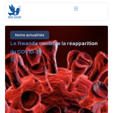
Aller
au
contenu
Notre actualités
Le Rwanda confirme la réapparition
du COVID-19