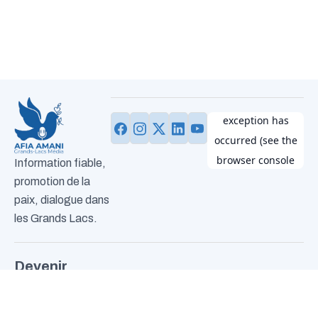
Information fiable,
promotion de la
paix, dialogue dans
les Grands Lacs.
Devenir
volontaire
Plan du site
Nous joindre
Envie d’agir à nos
N°14,
info@afia-
+243