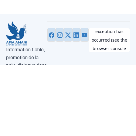
Information fiable,
promotion de la
paix, dialogue dans
les Grands Lacs.
Devenir
volontaire
Plan du site
Nous joindre
Envie d’agir à nos
N°14,
info@afia-
+243
Accueil
A
Activités
Equipe
Notre
Contact
côtés et de
Av.
amanigrandsla
993
propos
blog
contribuer au
Golf,
785
changement ?