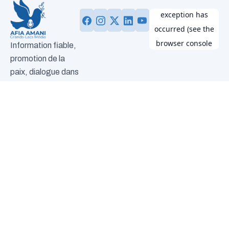
Information fiable,
promotion de la
paix, dialogue dans
les Grands Lacs.
Devenir
volontaire
Plan du site
Nous joindre
Envie d’agir à nos
N°14,
info@afia-
+243
Accueil
A
Activités
Equipe
Notre
Contact
côtés et de
Av.
amanigrandsla
993
propos
blog
contribuer au
Golf,
785
changement ?
Q.
115
Cliquez ici pour
Les
devenir bénévole.
Volcans,