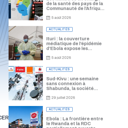
de la santé des pays de la
Communauté de l’Afrique
de l’Est se conviennent
d’harmoniser leur
5 août 2026
réponse à l’épidémie
d’Ebola
Posted
ACTUALITÉS
on
Ituri : la couverture
médiatique de l’épidémie
d’Ebola expose les
journalistes à un risque de
contamination, alerte
5 août 2026
Freddy Lorima
Posted
ACTUALITÉS
on
Sud-Kivu : une semaine
sans connexion à
Shabunda, la société
civile alerte sur les
lourdes conséquences
29 juillet 2026
Posted
ACTUALITÉS
on
CER
Ebola : La frontière entre
le Rwanda et la RDC