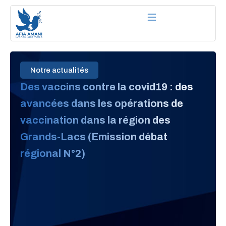
Aller
au
contenu
Notre actualités
Des vaccins contre la covid19 : des
avancées dans les opérations de
vaccination dans la région des
Grands-Lacs (Emission débat
régional N°2)