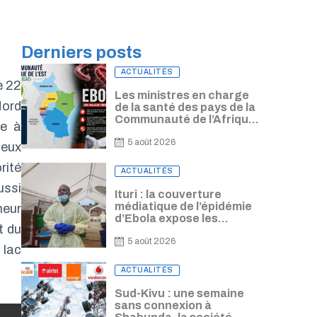
Derniers posts
Posted
ACTUALITÉS
on
e 22
Les ministres en charge
Nord
de la santé des pays de la
Communauté de l’Afrique
se à
de l’Est se conviennent
d’harmoniser leur
5 août 2026
Ceux
réponse à l’épidémie
rité
d’Ebola
Posted
ACTUALITÉS
on
ussi
Ituri : la couverture
médiatique de l’épidémie
neur
d’Ebola expose les
t du
journalistes à un risque de
contamination, alerte
5 août 2026
 lac
Freddy Lorima
Posted
ACTUALITÉS
on
Sud-Kivu : une semaine
sans connexion à