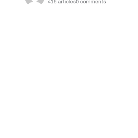
415 articles
0 comments
S’abonner
1
COMMENTAIRE