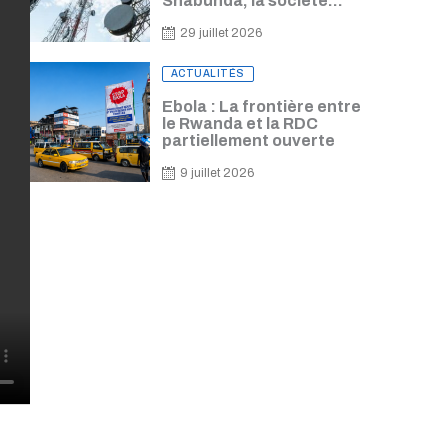
Shabunda, la société
civile alerte sur les
lourdes conséquences
29 juillet 2026
Posted
ACTUALITÉS
on
Ebola : La frontière entre
le Rwanda et la RDC
partiellement ouverte
9 juillet 2026