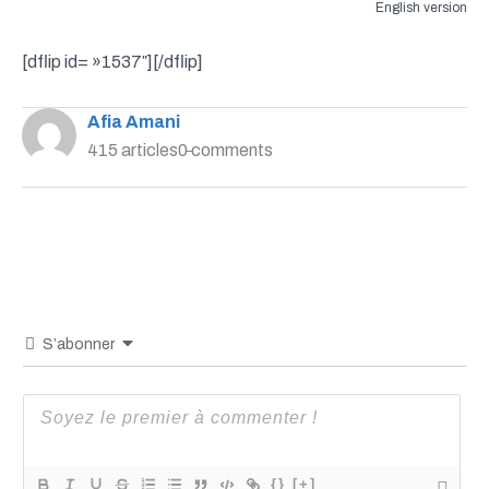
English version
[dflip id= »1537″][/dflip]
Afia Amani
415 articles
0 comments
S’abonner
{}
[+]