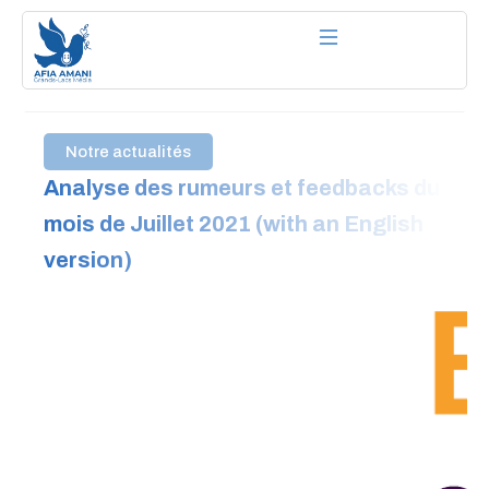
Aller
au
contenu
Notre actualités
Analyse des rumeurs et feedbacks du
mois de Juillet 2021 (with an English
version)