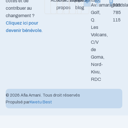
Accueil
A
Activités
Equipe
Notre
Contact
côtés et de
Av.
amanigrandsla
993
propos
blog
contribuer au
Golf,
785
changement ?
Q.
115
Cliquez ici pour
Les
devenir bénévole.
Volcans,
C/V
de
Goma,
Nord-
Kivu,
RDC
© 2026 Afia Amani. Tous droit réservés
Propulsé par
Kwetu Best