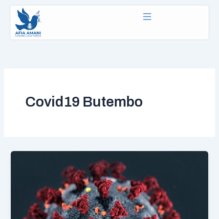
Aller
au
contenu
Covid19 Butembo