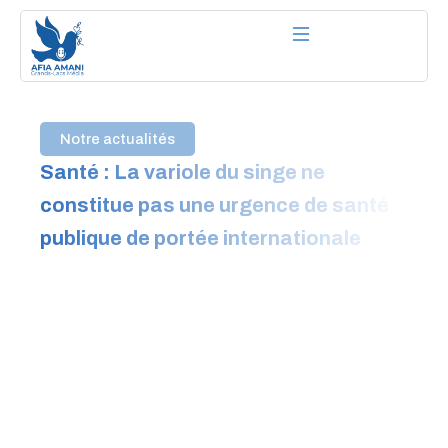
Aller
au
contenu
Notre actualités
Santé : La variole du singe ne
constitue pas une urgence de santé
publique de portée internationale