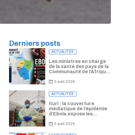
Derniers posts
Posted
ACTUALITÉS
on
Les ministres en charge
de la santé des pays de la
Communauté de l’Afrique
de l’Est se conviennent
d’harmoniser leur
5 août 2026
réponse à l’épidémie
d’Ebola
Posted
ACTUALITÉS
on
Ituri : la couverture
médiatique de l’épidémie
d’Ebola expose les
journalistes à un risque de
contamination, alerte
5 août 2026
Freddy Lorima
Posted