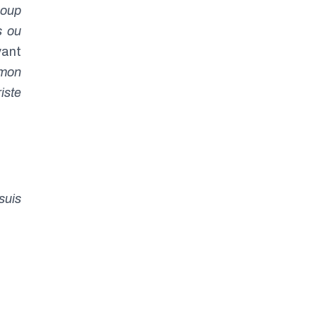
coup
s ou
vant
 mon
riste
suis
 qui
leur
 été