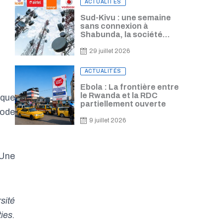
ACTUALITÉS
on
Sud-Kivu : une semaine
sans connexion à
Shabunda, la société
civile alerte sur les
lourdes conséquences
29 juillet 2026
Posted
ACTUALITÉS
on
Ebola : La frontière entre
le Rwanda et la RDC
ique
partiellement ouverte
iode
9 juillet 2026
 Une
.
sité
ies.