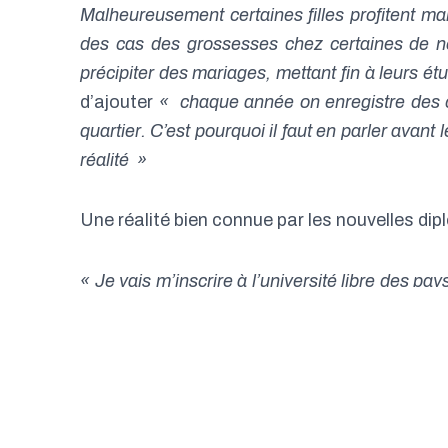
Malheureusement certaines filles profitent ma
des cas des grossesses chez certaines de no
précipiter des mariages, mettant fin à leurs ét
d’ajouter
« chaque année on enregistre des c
quartier. C’est pourquoi il faut en parler avant 
réalité »
Une réalité bien connue par les nouvelles 
« Je vais m’inscrire à l’université libre des pa
en fin libre. Plus d’uniforme, ni des rigueurs
concerne les grossesses en première année d
auditoire au moins deux filles sont tombées 
soupçonnées d’avoir fait des avortement cland