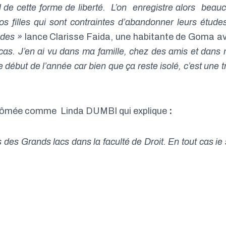
l de cette forme de liberté. L’on enregistre alors beau
s filles qui sont contraintes d’abandonner leurs étude
udes »
lance Clarisse Faida, une habitante de Goma a
as. J’en ai vu dans ma famille, chez des amis et dans
le début de l’année car bien que ça reste isolé, c’est une t
diplômée comme Linda DUMBI qui explique
:
ys des Grands lacs dans la faculté de Droit. En tout cas je 
 des chargés de discipline de l’école secondaire (…) en ce
e l’université, mes grandes sœurs m’en parlent. Dans 
enceinte et ont décidé d’accoucher tandis que certaines
estins »