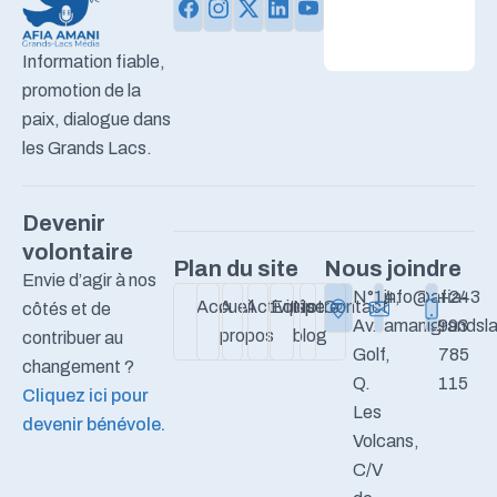
Information fiable,
promotion de la
paix, dialogue dans
les Grands Lacs.
Devenir
volontaire
Plan du site
Nous joindre
Envie d’agir à nos
N°14,
info@afia-
+243
Accueil
A
Activités
Equipe
Notre
Contact
côtés et de
Av.
amanigrandsla
993
propos
blog
contribuer au
Golf,
785
changement ?
Q.
115
Cliquez ici pour
Les
devenir bénévole.
Volcans,
C/V