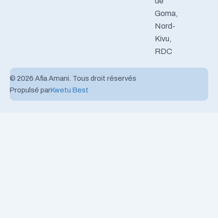
de
Goma,
Nord-
Kivu,
RDC
© 2026 Afia Amani. Tous droit réservés
Propulsé par
Kwetu Best