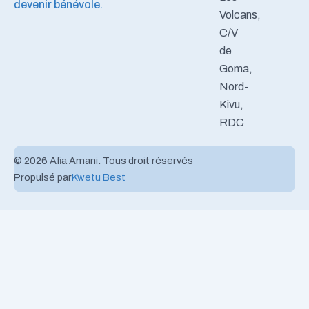
devenir bénévole.
Volcans,
C/V
de
Goma,
Nord-
Kivu,
RDC
© 2026 Afia Amani. Tous droit réservés
Propulsé par
Kwetu Best