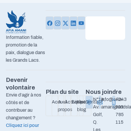
Information fiable,
promotion de la
paix, dialogue dans
les Grands Lacs.
Devenir
volontaire
Plan du site
Nous joindre
Envie d’agir à nos
N°14,
info@afia-
+243
Accueil
A
Activités
Equipe
Notre
Contact
côtés et de
Av.
amanigrandsla
993
propos
blog
contribuer au
Golf,
785
changement ?
Q.
115
Cliquez ici pour
Les