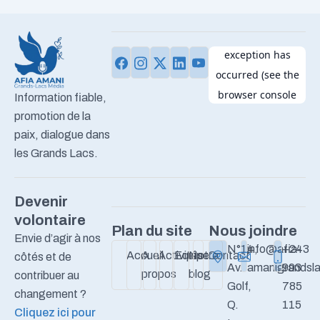
Information fiable,
promotion de la
paix, dialogue dans
les Grands Lacs.
Devenir
volontaire
Plan du site
Nous joindre
Envie d’agir à nos
N°14,
info@afia-
+243
Accueil
A
Activités
Equipe
Notre
Contact
côtés et de
Av.
amanigrandsla
993
propos
blog
contribuer au
Golf,
785
changement ?
Q.
115
Cliquez ici pour