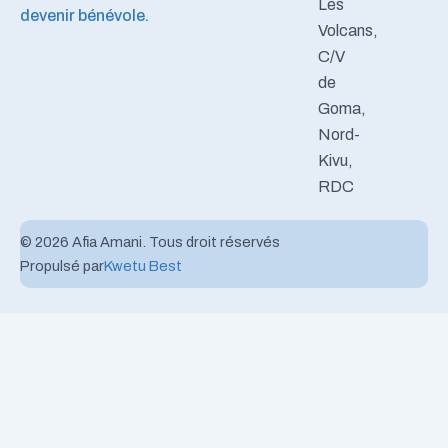
Les
devenir bénévole.
Volcans,
C/V
de
Goma,
Nord-
Kivu,
RDC
© 2026 Afia Amani. Tous droit réservés
Propulsé par
Kwetu Best