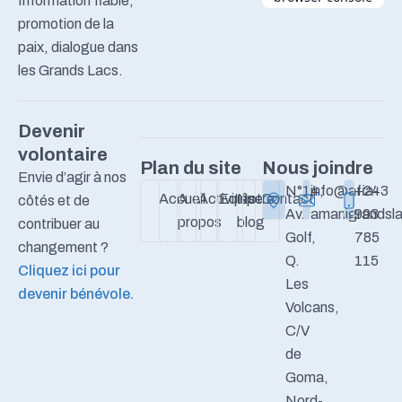
Information fiable,
promotion de la
paix, dialogue dans
les Grands Lacs.
Devenir
volontaire
Plan du site
Nous joindre
Envie d’agir à nos
N°14,
info@afia-
+243
Accueil
A
Activités
Equipe
Notre
Contact
côtés et de
Av.
amanigrandsla
993
propos
blog
contribuer au
Golf,
785
changement ?
Q.
115
Cliquez ici pour
Les
devenir bénévole.
Volcans,
C/V
de
Goma,
Nord-