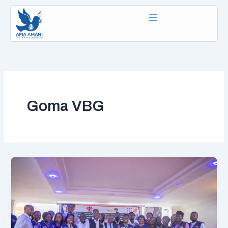
Aller
au
contenu
Goma VBG