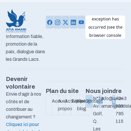
Information fiable,
promotion de la
paix, dialogue dans
les Grands Lacs.
Devenir
volontaire
Plan du site
Nous joindre
Envie d’agir à nos
N°14,
info@afia-
+243
Accueil
A
Activités
Equipe
Notre
Contact
côtés et de
Av.
amanigrandsla
993
propos
blog
contribuer au
Golf,
785
changement ?
Q.
115
Cliquez ici pour
Les