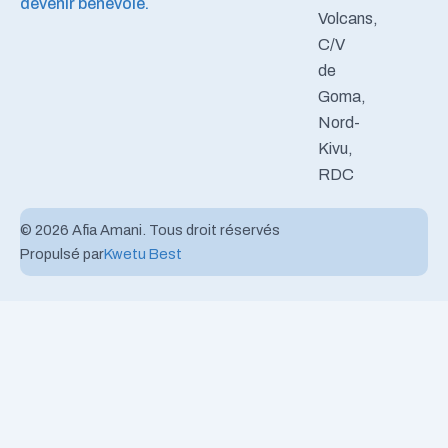
devenir bénévole.
Volcans,
C/V
de
Goma,
Nord-
Kivu,
RDC
© 2026 Afia Amani. Tous droit réservés
Propulsé par
Kwetu Best