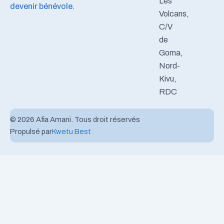
Les
devenir bénévole.
Volcans,
C/V
de
Goma,
Nord-
Kivu,
RDC
© 2026 Afia Amani. Tous droit réservés
Propulsé par
Kwetu Best