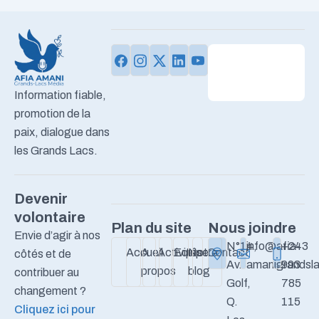
Information fiable,
promotion de la
paix, dialogue dans
les Grands Lacs.
Devenir
volontaire
Plan du site
Nous joindre
Envie d’agir à nos
N°14,
info@afia-
+243
Accueil
A
Activités
Equipe
Notre
Contact
côtés et de
Av.
amanigrandsla
993
propos
blog
contribuer au
Golf,
785
changement ?
Q.
115
Cliquez ici pour