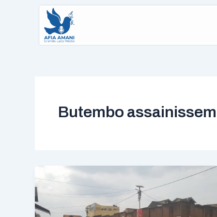
Aller
au
contenu
Butembo assainissem