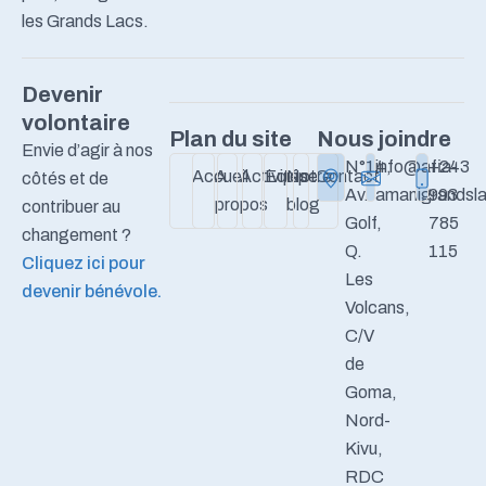
les Grands Lacs.
Devenir
volontaire
Plan du site
Nous joindre
Envie d’agir à nos
N°14,
info@afia-
+243
Accueil
A
Activités
Equipe
Notre
Contact
côtés et de
Av.
amanigrandsla
993
propos
blog
contribuer au
Golf,
785
changement ?
Q.
115
Cliquez ici pour
Les
devenir bénévole.
Volcans,
C/V
de
Goma,
Nord-
Kivu,
RDC